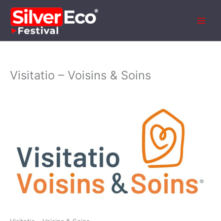
Aller
au
contenu
Visitatio – Voisins & Soins