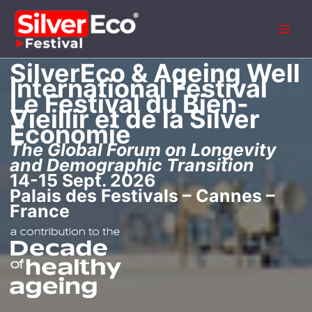
Aller
au
contenu
SilverEco & Ageing Well
International Festival
Le Festival du Bien-
Vieillir et de la Silver
Économie
The Global Forum on Longevity
and Demographic Transition
14-15 Sept. 2026
Palais des Festivals – Cannes –
France