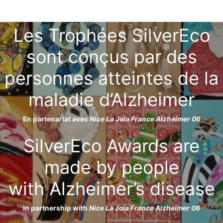
Les Trophées SilverEco
sont conçus par des
personnes atteintes de la
maladie d’Alzheimer
En partenariat avec
Nice La Joïa France Alzheimer 06
SilverEco Awards are
made by people
with Alzheimer’s disease
In partnership with
Nice La Joïa France Alzheimer 06