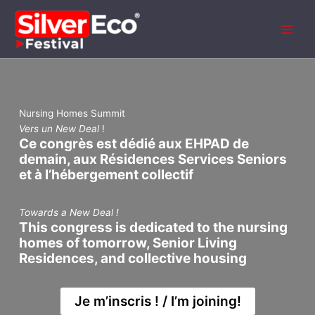
Aller
au
contenu
Nursing Homes Summit
Vers un New Deal
!
Ce congrès est dédié aux EHPAD de
demain, aux Résidences Services Seniors
et à l’hébergement collectif
Towards a New Deal !
This congress is dedicated to the nursing
homes of tomorrow, Senior Living
Residences, and collective housing
Je m’inscris ! / I’m joining!