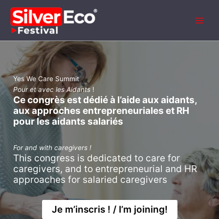
Aller
au
contenu
Yes We Care Summit
Pour et avec les Aidants
!
Ce congrès est dédié à l’aide aux aidants,
aux approches entrepreneuriales et RH
pour les aidants salariés
For and with caregivers !
This congress is dedicated to care for
caregivers, and to entrepreneurial and HR
approaches for salaried caregivers
Je m’inscris ! / I’m joining!