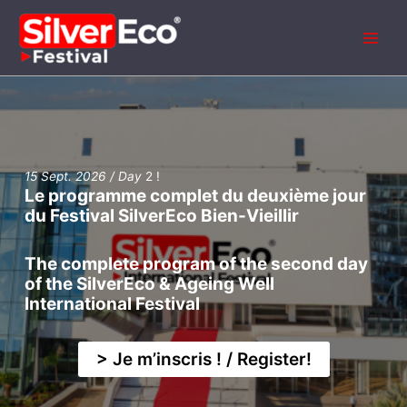
Aller
au
contenu
15 Sept. 2026 / Day
2 !
Le programme complet du deuxième jour
du Festival SilverEco Bien-Vieillir
The complete program of the second day
of the SilverEco & Ageing Well
International Festival
> Je m’inscris ! / Register!