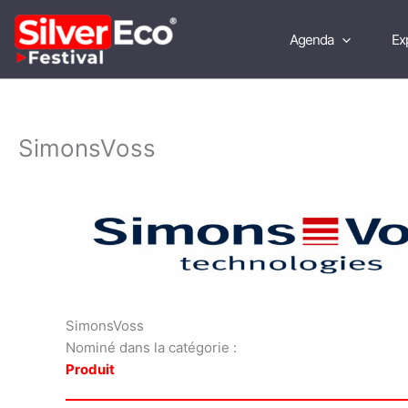
Aller
au
Agenda
Ex
contenu
SimonsVoss
SimonsVoss
Nominé dans la catégorie :
Produit