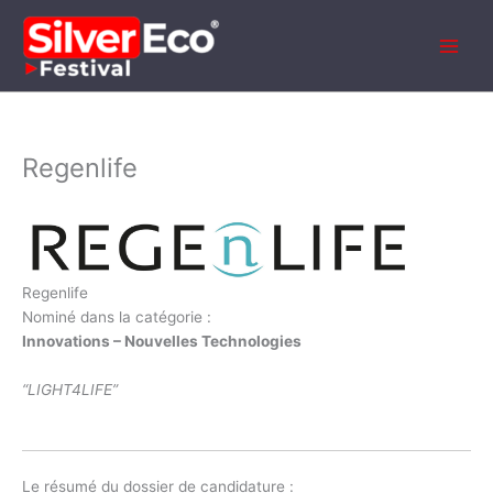
Aller
au
contenu
Regenlife
Regenlife
Nominé dans la catégorie :
Innovations – Nouvelles Technologies
“LIGHT4LIFE”
Le résumé du dossier de candidature :