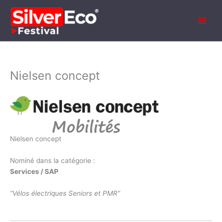
Aller
au
contenu
Nielsen concept
Nielsen concept
Nominé dans la catégorie :
Services / SAP
“Vélos électriques Seniors et PMR”