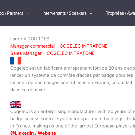
po / Partners
Intervenants / Speakers
Trophées / Awa
Laurent TOURDES
Manager commercial – COGELEC INTRATONE
Sales Manager – COGELEC INTRATONE
Cogelec est un fabricant entreprenant fort de 20 ans d’ex
lancer un système de contrôle d’accès par badge pour les i
millions de nos badges sont utilisés en France, ce qui fai
dans ce domaine.
Cogelec is an enterprising manufacturer with 20 years of 
badge access control system for apartment buildings. Toda
in France, making us one of the largest European players in 
@LinkedIn
/
Website