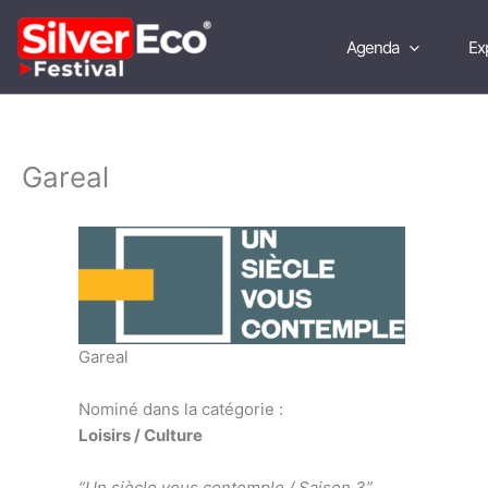
Aller
au
Agenda
Ex
contenu
Gareal
Gareal
Nominé dans la catégorie :
Loisirs / Culture
“Un siècle vous contemple / Saison 3”