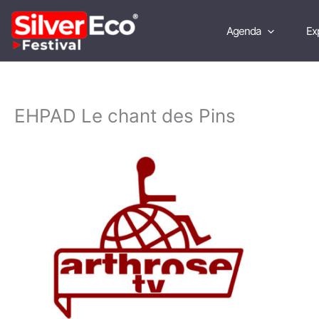
Aller
au
Agenda
Ex
contenu
EHPAD Le chant des Pins