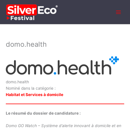
Aller
au
contenu
domo.health
domo.health
Nominé dans la catégorie :
Habitat et Services à domicile
Le résumé du dossier de candidature :
Domo GO Watch – Système d’alerte innovant à domicile et en