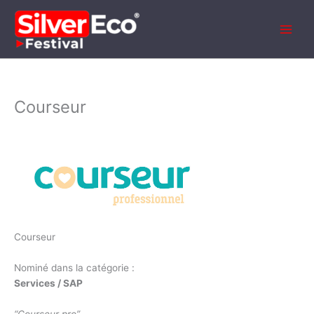
Aller
au
contenu
Courseur
Courseur
Nominé dans la catégorie :
Services / SAP
“Courseur pro”