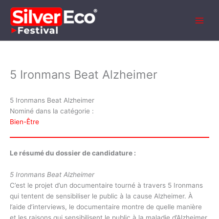
Aller
au
contenu
5 Ironmans Beat Alzheimer
5 Ironmans Beat Alzheimer
Nominé dans la catégorie :
Bien-Être
Le résumé du dossier de candidature :
5 Ironmans Beat Alzheimer
C’est le projet d’un documentaire tourné à travers 5 Ironmans
qui tentent de sensibiliser le public à la cause Alzheimer. À
l’aide d’interviews, le documentaire montre de quelle manière
et les raisons qui sensibilisent le public à la maladie d’Alzheimer.