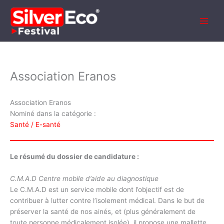
Aller
au
contenu
Association Eranos
Association Eranos
Nominé dans la catégorie :
Santé / E-santé
Le résumé du dossier de candidature :
C.M.A.D Centre mobile d’aide au diagnostique
Le C.M.A.D est un service mobile dont l’objectif est de
contribuer à lutter contre l’isolement médical. Dans le but de
préserver la santé de nos ainés, et (plus généralement de
toute personne médicalement isolée), il propose une mallette